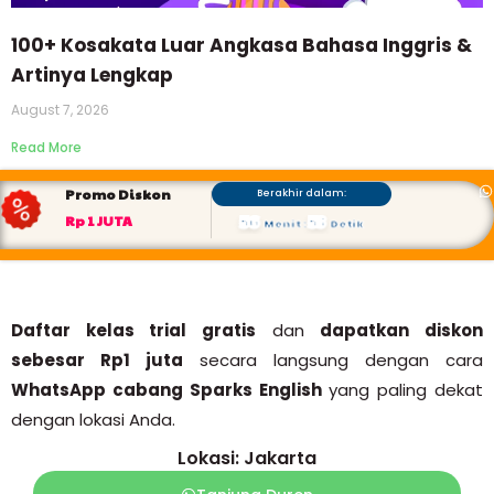
100+ Kosakata Luar Angkasa Bahasa Inggris &
Artinya Lengkap
August 7, 2026
Read More
Promo Diskon
Berakhir dalam:
56
52
Rp 1 JUTA
Menit
:
Detik
Daftar kelas trial gratis
dan
dapatkan diskon
sebesar Rp1 juta
secara langsung dengan cara
WhatsApp cabang Sparks English
yang paling dekat
dengan lokasi Anda.
Lokasi: Jakarta