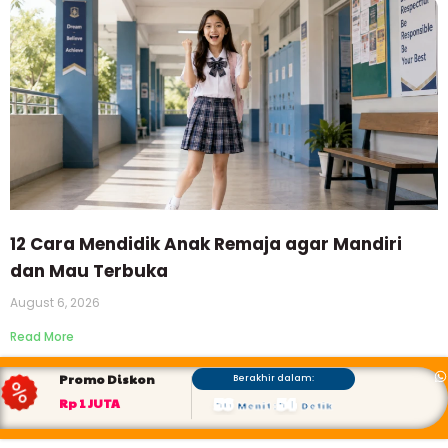
12 Cara Mendidik Anak Remaja agar Mandiri
dan Mau Terbuka
August 6, 2026
Read More
Promo Diskon
Berakhir dalam:
56
54
Rp 1 JUTA
Menit
:
Detik