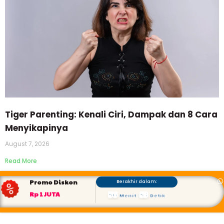
Tiger Parenting: Kenali Ciri, Dampak dan 8 Cara
Menyikapinya
August 7, 2026
Read More
Promo Diskon
Berakhir dalam:
56
53
Rp 1 JUTA
Menit
:
Detik