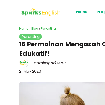
Home
Pro
Home
/
Blog
/
Parenting
Parenting
15 Permainan Mengasah O
Edukatif!
adminsparksedu
21 May 2026