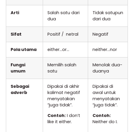
Arti
Salah satu dari
Tidak satupun
dua
dari dua
Sifat
Positif / netral
Negatif
Pola utama
either…or…
neither…nor
Fungsi
Memilih salah
Menolak dua-
umum
satu
duanya
Sebagai
Dipakai di akhir
Dipakai di
adverb
kalimat negatif
awal untuk
menyatakan
menyatakan
“juga tidak”.
“juga tidak”.
Contoh:
I don’t
Contoh:
like it either.
Neither do I.