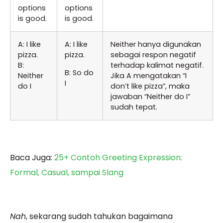
options
options
is good.
is good.
A: I like
A: I like
Neither hanya digunakan
pizza.
pizza.
sebagai respon negatif
B:
terhadap kalimat negatif.
B: So do
Neither
Jika A mengatakan “I
I
do I
don’t like pizza”, maka
jawaban “Neither do I”
sudah tepat.
Baca Juga:
25+ Contoh Greeting Expression:
Formal, Casual, sampai Slang
Nah
, sekarang sudah tahukan bagaimana