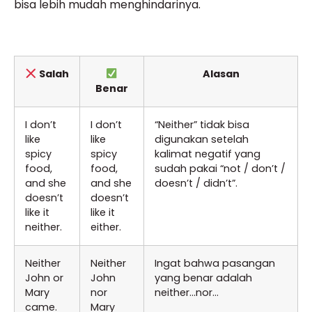
bisa lebih mudah menghindarinya.
Salah
Alasan
Benar
I don’t
I don’t
“Neither” tidak bisa
like
like
digunakan setelah
spicy
spicy
kalimat negatif yang
food,
food,
sudah pakai “not / don’t /
and she
and she
doesn’t / didn’t”.
doesn’t
doesn’t
like it
like it
neither.
either.
Neither
Neither
Ingat bahwa pasangan
John or
John
yang benar adalah
Mary
nor
neither…nor…
came.
Mary