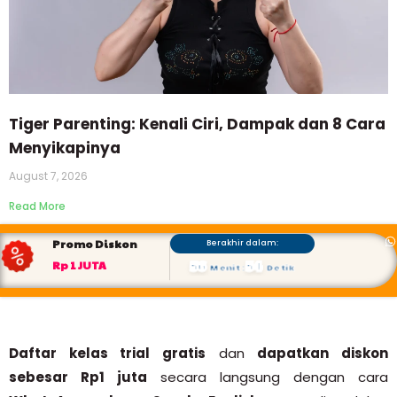
Tiger Parenting: Kenali Ciri, Dampak dan 8 Cara
Menyikapinya
August 7, 2026
Read More
Promo Diskon
Berakhir dalam:
56
53
Rp 1 JUTA
Menit
:
Detik
Daftar kelas trial gratis
dan
dapatkan diskon
sebesar Rp1 juta
secara langsung dengan cara