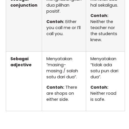
conjunction
dua pilihan
hal sekaligus.
positif.
Contoh:
Contoh:
Either
Neither the
you call me or I’ll
teacher nor
call you.
the students
knew.
Sebagai
Menyatakan
Menyatakan
adjective
“masing-
“tidak ada
masing / salah
satu pun dari
satu dari dua”.
dua”.
Contoh:
There
Contoh:
are shops on
Neither road
either side.
is safe.