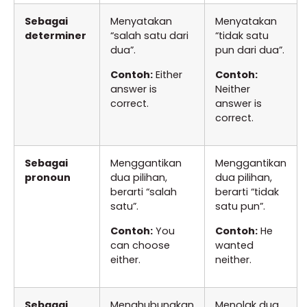
Sebagai
Menyatakan
Menyatakan
determiner
“salah satu dari
“tidak satu
dua”.
pun dari dua”.
Contoh:
Either
Contoh:
answer is
Neither
correct.
answer is
correct.
Sebagai
Menggantikan
Menggantikan
pronoun
dua pilihan,
dua pilihan,
berarti “salah
berarti “tidak
satu”.
satu pun”.
Contoh:
You
Contoh:
He
can choose
wanted
either.
neither.
Sebagai
Menghubungkan
Menolak dua