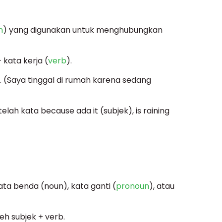
n
) yang digunakan untuk menghubungkan
 kata kerja (
verb
).
g. (Saya tinggal di rumah karena sedang
elah kata because ada it (subjek), is raining
kata benda (noun), kata ganti (
pronoun
), atau
leh subjek + verb.