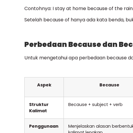
Contohnya: I stay at home because of the rain.
Setelah because of hanya ada kata benda, buk
Perbedaan Because dan Bec
Untuk mengetahui apa perbedaan because dan 
Aspek
Because
Struktur
Because + subject + verb
Kalimat
Penggunaan
Menjelaskan alasan berbentu
kalimat lengkap