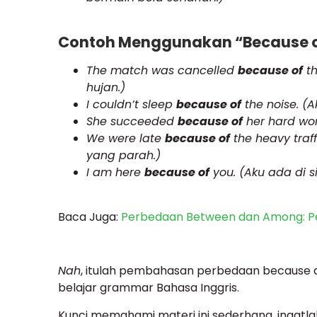
Contoh Menggunakan “Because 
The match was cancelled
because of
th
hujan.)
I couldn’t sleep
because of
the noise. (A
She succeeded
because of
her hard work
We were late
because of
the heavy traf
yang parah.)
I am here
because of
you. (Aku ada di s
Baca Juga:
Perbedaan Between dan Among: P
Nah
, itulah pembahasan perbedaan because
belajar grammar Bahasa Inggris.
Kunci memahami materi ini sederhana, ingatl