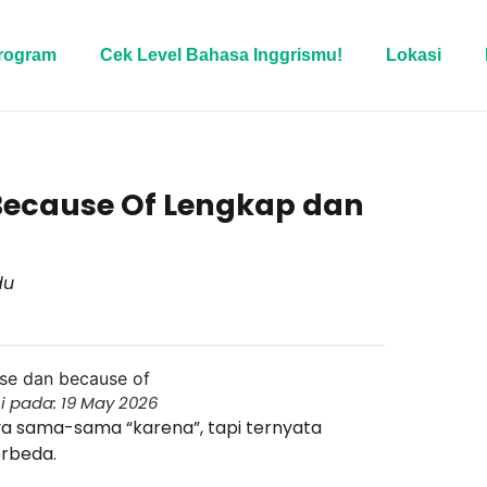
rogram
Cek Level Bahasa Inggrismu!
Lokasi
Because Of Lengkap dan
du
i pada: 19 May 2026
a sama-sama “karena”, tapi ternyata
erbeda.