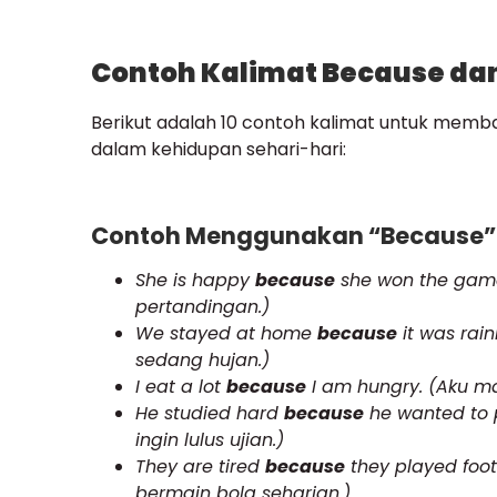
Contoh Kalimat Because dan
Berikut adalah 10 contoh kalimat untuk me
dalam kehidupan sehari-hari:
Contoh Menggunakan “Because”
She is happy
because
she won the gam
pertandingan.)
We stayed at home
because
it was rain
sedang hujan.)
I eat a lot
because
I am hungry. (Aku m
He studied hard
because
he wanted to p
ingin lulus ujian.)
They are tired
because
they played foot
bermain bola seharian.)