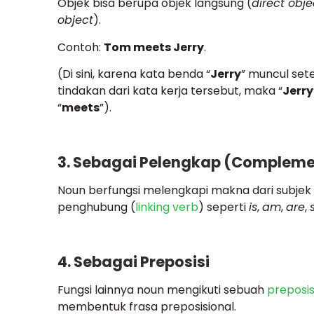
Objek bisa berupa objek langsung (
direct obje
object
).
Contoh:
Tom meets Jerry
.
(Di sini, karena kata benda “
Jerry
” muncul sete
tindakan dari kata kerja tersebut, maka “
Jerry
“
meets
”).
3. Sebagai Pelengkap (Compleme
Noun berfungsi melengkapi makna dari subjek a
penghubung (
linking verb
) seperti
is
,
am
,
are
,
4. Sebagai Preposisi
Fungsi lainnya noun mengikuti sebuah
preposis
membentuk frasa preposisional.