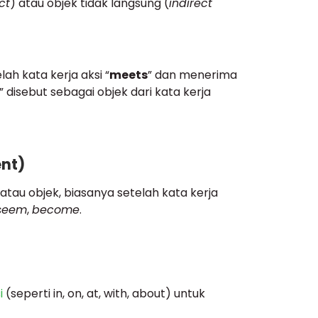
ct
) atau objek tidak langsung (
indirect
lah kata kerja aksi “
meets
” dan menerima
” disebut sebagai objek dari kata kerja
nt)
tau objek, biasanya setelah kata kerja
seem
,
become
.
i
(seperti in, on, at, with, about) untuk