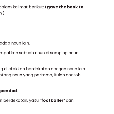
 dalam kalimat berikut:
I gave the book to
n.)
adap noun lain.
enempatkan sebuah noun di samping noun
ang diletakkan berdekatan dengan noun lain
ntang noun yang pertama, itulah contoh
uspended
.
n berdekatan, yaitu “
footballer
” dan