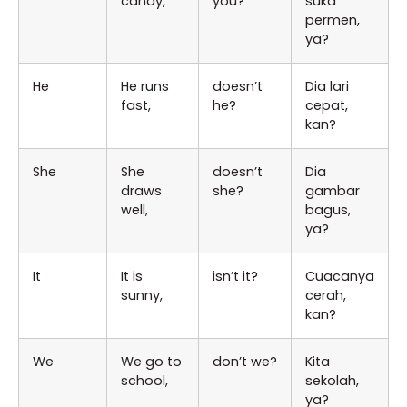
candy,
you?
suka
permen,
ya?
He
He runs
doesn’t
Dia lari
fast,
he?
cepat,
kan?
She
She
doesn’t
Dia
draws
she?
gambar
well,
bagus,
ya?
It
It is
isn’t it?
Cuacanya
sunny,
cerah,
kan?
We
We go to
don’t we?
Kita
school,
sekolah,
ya?