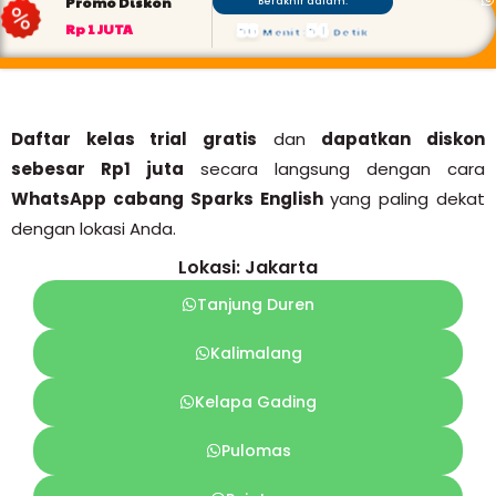
Promo Diskon
Berakhir dalam:
56
52
Rp 1 JUTA
Menit
:
Detik
Daftar kelas trial gratis
dan
dapatkan diskon
sebesar Rp1 juta
secara langsung dengan cara
WhatsApp cabang Sparks English
yang paling dekat
dengan lokasi Anda.
Lokasi: Jakarta
Tanjung Duren
Kalimalang
Kelapa Gading
Pulomas