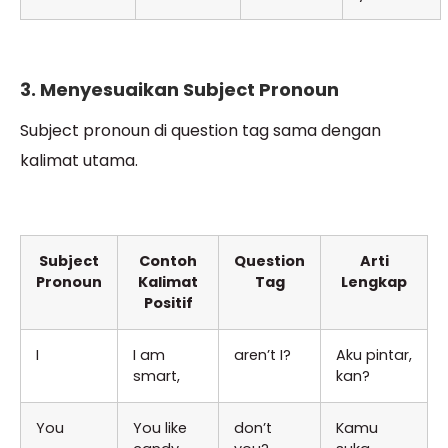
3. Menyesuaikan Subject Pronoun
Subject pronoun di question tag sama dengan
kalimat utama.
Subject
Contoh
Question
Arti
Pronoun
Kalimat
Tag
Lengkap
Positif
I
I am
aren’t I?
Aku pintar,
smart,
kan?
You
You like
don’t
Kamu