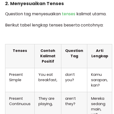
2. Menyesuaikan Tenses
Question tag menyesuaikan
tenses
kalimat utama.
Berikut tabel lengkap tenses beserta contohnya:
Tenses
Contoh
Question
Arti
Kalimat
Tag
Lengkap
Positif
Present
You eat
don’t
Kamu
Simple
breakfast,
you?
sarapan,
kan?
Present
They are
aren’t
Mereka
Continuous
playing,
they?
sedang
main,