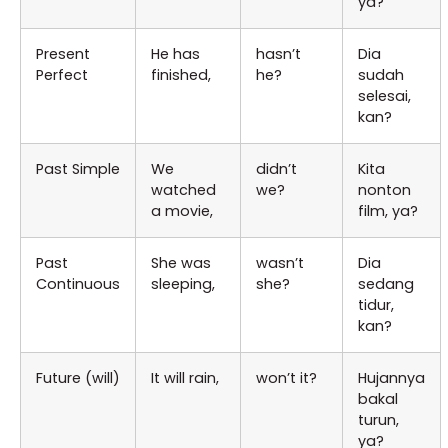
ya?
Present
He has
hasn’t
Dia
Perfect
finished,
he?
sudah
selesai,
kan?
Past Simple
We
didn’t
Kita
watched
we?
nonton
a movie,
film, ya?
Past
She was
wasn’t
Dia
Continuous
sleeping,
she?
sedang
tidur,
kan?
Future (will)
It will rain,
won’t it?
Hujannya
bakal
turun,
ya?