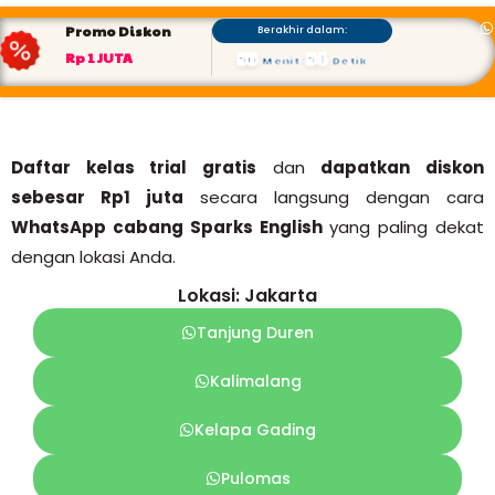
Promo Diskon
Berakhir dalam:
56
53
Rp 1 JUTA
Menit
:
Detik
Daftar kelas trial gratis
dan
dapatkan diskon
sebesar Rp1 juta
secara langsung dengan cara
WhatsApp cabang Sparks English
yang paling dekat
dengan lokasi Anda.
Lokasi: Jakarta
Tanjung Duren
Kalimalang
Kelapa Gading
Pulomas