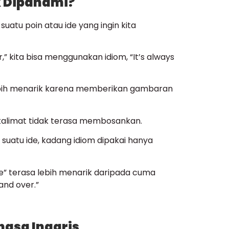
k Dipahami?
atu poin atau ide yang ingin kita
r,” kita bisa menggunakan idiom, “It’s always
ebih menarik karena memberikan gambaran
kalimat tidak terasa membosankan.
uatu ide, kadang idiom dipakai hanya
” terasa lebih menarik daripada cuma
and over.”
hasa Inggris