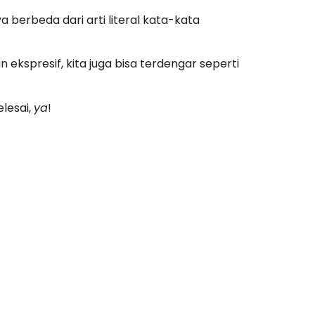
berbeda dari arti literal kata-kata
 ekspresif, kita juga bisa terdengar seperti
elesai,
ya
!