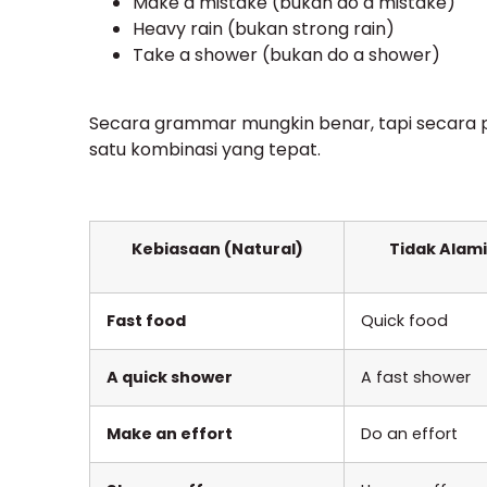
Make a mistake (bukan do a mistake)
Heavy rain (bukan strong rain)
Take a shower (bukan do a shower)
Secara grammar mungkin benar, tapi secara 
satu kombinasi yang tepat.
Kebiasaan (Natural)
Tidak Alami
Fast food
Quick food
A quick shower
A fast shower
Make an effort
Do an effort