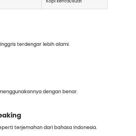
Kopi kental/kuat
nggris terdengar lebih alami.
ara menggunakannya dengan benar.
eaking
seperti terjemahan dari bahasa Indonesia.