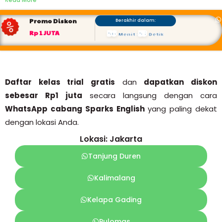
Promo Diskon
Berakhir dalam:
56
52
Rp 1 JUTA
Menit
:
Detik
Daftar kelas trial gratis
dan
dapatkan diskon
sebesar Rp1 juta
secara langsung dengan cara
WhatsApp cabang Sparks English
yang paling dekat
dengan lokasi Anda.
Lokasi: Jakarta
Tanjung Duren
Kalimalang
Kelapa Gading
Pulomas