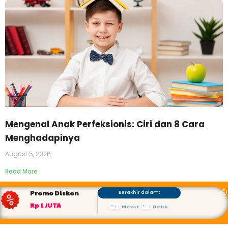
Mengenal Anak Perfeksionis: Ciri dan 8 Cara
Menghadapinya
August 5, 2026
Read More
Promo Diskon
Berakhir dalam:
56
52
Rp 1 JUTA
Menit
:
Detik