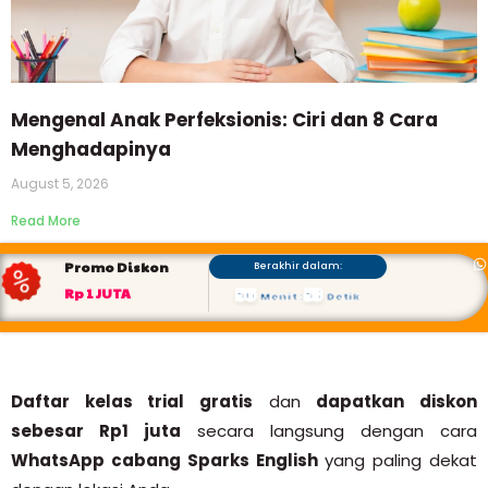
Mengenal Anak Perfeksionis: Ciri dan 8 Cara
Menghadapinya
August 5, 2026
Read More
Promo Diskon
Berakhir dalam:
56
52
Rp 1 JUTA
Menit
:
Detik
Daftar kelas trial gratis
dan
dapatkan diskon
sebesar Rp1 juta
secara langsung dengan cara
WhatsApp cabang Sparks English
yang paling dekat