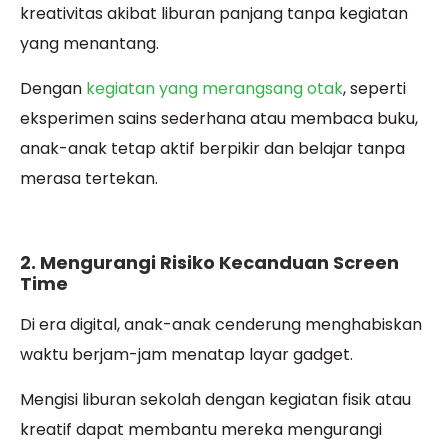
kreativitas akibat liburan panjang tanpa kegiatan
yang menantang.
Dengan
kegiatan yang merangsang otak
, seperti
eksperimen sains sederhana atau membaca buku,
anak-anak tetap aktif berpikir dan belajar tanpa
merasa tertekan.
2. Mengurangi Risiko Kecanduan Screen
Time
Di era digital, anak-anak cenderung menghabiskan
waktu berjam-jam menatap layar gadget.
Mengisi liburan sekolah dengan kegiatan fisik atau
kreatif dapat membantu mereka mengurangi