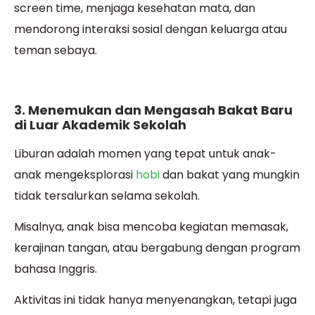
screen time, menjaga kesehatan mata, dan
mendorong interaksi sosial dengan keluarga atau
teman sebaya.
3. Menemukan dan Mengasah Bakat Baru
di Luar Akademik Sekolah
Liburan adalah momen yang tepat untuk anak-
anak mengeksplorasi
hobi
dan bakat yang mungkin
tidak tersalurkan selama sekolah.
Misalnya, anak bisa mencoba kegiatan memasak,
kerajinan tangan, atau bergabung dengan program
bahasa Inggris.
Aktivitas ini tidak hanya menyenangkan, tetapi juga