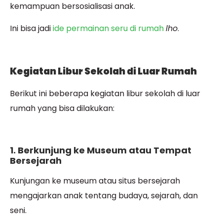
kemampuan bersosialisasi anak.
Ini bisa jadi
ide permainan seru di rumah
lho
.
Kegiatan Libur Sekolah di Luar Rumah
Berikut ini beberapa kegiatan libur sekolah di luar
rumah yang bisa dilakukan:
1. Berkunjung ke Museum atau Tempat
Bersejarah
Kunjungan ke museum atau situs bersejarah
mengajarkan anak tentang budaya, sejarah, dan
seni.