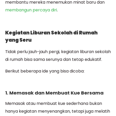
membantu mereka menemukan minat baru dan
membangun percaya diri
.
Kegiatan Liburan Sekolah di Rumah
yang Seru
Tidak perlu jauh-jauh pergi, kegiatan liburan sekolah
di rumah bisa sama serunya dan tetap edukatif.
Berikut beberapa ide yang bisa dicoba:
1. Memasak dan Membuat Kue Bersama
Memasak atau membuat kue sederhana bukan
hanya kegiatan menyenangkan, tetapi juga melatih