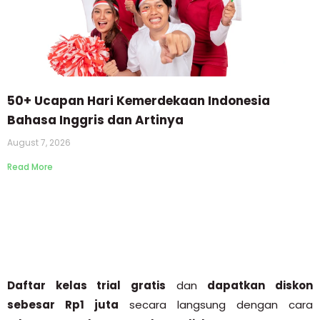
50+ Ucapan Hari Kemerdekaan Indonesia
Bahasa Inggris dan Artinya
August 7, 2026
Read More
Daftar kelas trial gratis
dan
dapatkan diskon
sebesar Rp1 juta
secara langsung dengan cara