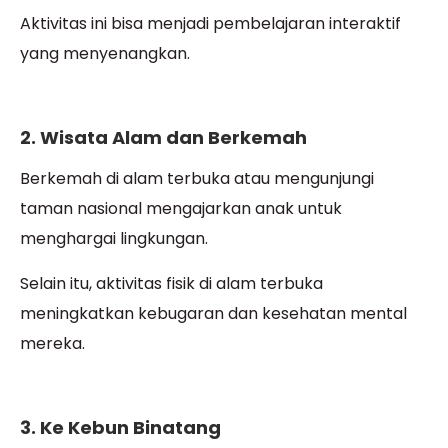
Aktivitas ini bisa menjadi pembelajaran interaktif
yang menyenangkan.
2. Wisata Alam dan Berkemah
Berkemah di alam terbuka atau mengunjungi
taman nasional mengajarkan anak untuk
menghargai lingkungan.
Selain itu, aktivitas fisik di alam terbuka
meningkatkan kebugaran dan kesehatan mental
mereka.
3. Ke Kebun Binatang