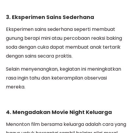
3. Eksperimen Sains Sederhana
Eksperimen sains sederhana seperti membuat
gunung berapi mini atau percobaan reaksi baking
soda dengan cuka dapat membuat anak tertarik
dengan sains secara praktis.
Selain menyenangkan, kegiatan ini meningkatkan
rasa ingin tahu dan keterampilan observasi
mereka.
4. Mengadakan Movie Night Keluarga
Menonton film bersama keluarga adalah cara yang