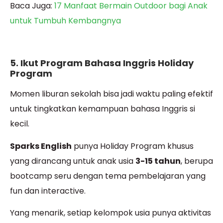
Baca Juga:
17 Manfaat Bermain Outdoor bagi Anak
untuk Tumbuh Kembangnya
5. Ikut Program Bahasa Inggris Holiday
Program
Momen liburan sekolah bisa jadi waktu paling efektif
untuk tingkatkan kemampuan bahasa Inggris si
kecil.
Sparks English
punya Holiday Program khusus
yang dirancang untuk anak usia
3-15 tahun
, berupa
bootcamp seru dengan tema pembelajaran yang
fun dan interactive.
Yang menarik, setiap kelompok usia punya aktivitas