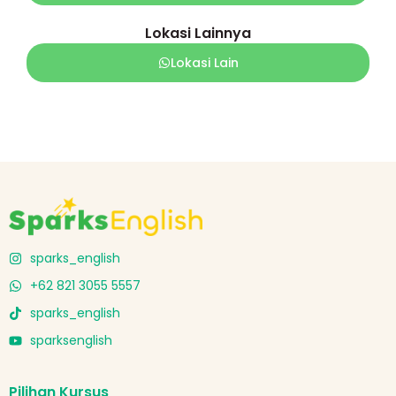
Lokasi Lainnya
Lokasi Lain
sparks_english
+62 821 3055 5557
sparks_english
sparksenglish
Pilihan Kursus