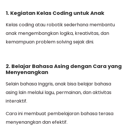
1. Kegiatan Kelas Coding untuk Anak
Kelas coding atau robotik sederhana membantu
anak mengembangkan logika, kreativitas, dan
kemampuan problem solving sejak dini.
2. Belajar Bahasa Asing dengan Cara yang
Menyenangkan
Selain bahasa Inggris, anak bisa belajar bahasa
asing lain melalui lagu, permainan, dan aktivitas
interaktif.
Cara ini membuat pembelajaran bahasa terasa
menyenangkan dan efektif.