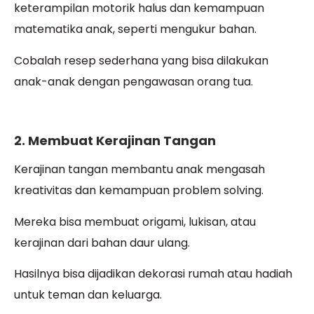
keterampilan motorik halus dan kemampuan
matematika anak, seperti mengukur bahan.
Cobalah resep sederhana yang bisa dilakukan
anak-anak dengan pengawasan orang tua.
2. Membuat Kerajinan Tangan
Kerajinan tangan membantu anak mengasah
kreativitas dan kemampuan problem solving.
Mereka bisa membuat origami, lukisan, atau
kerajinan dari bahan daur ulang.
Hasilnya bisa dijadikan dekorasi rumah atau hadiah
untuk teman dan keluarga.