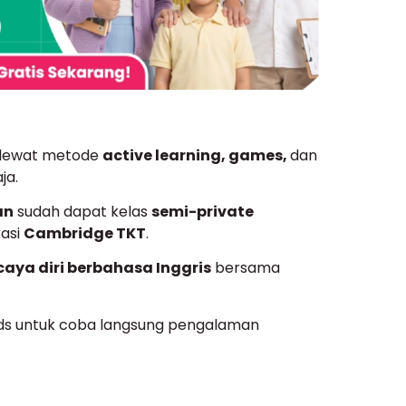
is lewat metode
active learning, games,
dan
ja.
an
sudah dapat kelas
semi-private
kasi
Cambridge TKT
.
caya diri berbahasa Inggris
bersama
ds untuk coba langsung pengalaman