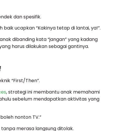
dek dan spesifik.
 baik ucapkan “Kakinya tetap di lantai, ya!”.
i anak dibanding kata “jangan” yang kadang
ang harus dilakukan sebagai gantinya.
f
nik “First/Then”.
ces
, strategi ini membantu anak memahami
dahulu sebelum mendapatkan aktivitas yang
 boleh nonton TV.”
 tanpa merasa langsung ditolak.