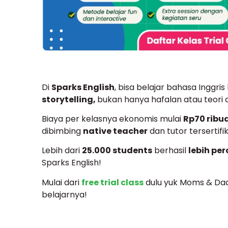
Di
Sparks English
, bisa belajar bahasa Inggr
storytelling,
bukan hanya hafalan atau teori a
Biaya per kelasnya ekonomis mulai
Rp70 ribu
dibimbing
native teacher
dan tutor tersertifi
Lebih dari
25.000 students
berhasil
lebih per
Sparks English!
Mulai dari
free trial class
dulu yuk Moms & Da
belajarnya!