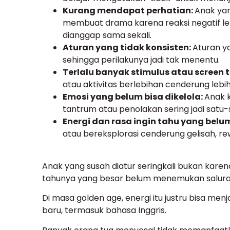
Kurang mendapat perhatian:
Anak ya
membuat drama karena reaksi negatif leb
dianggap sama sekali.
Aturan yang tidak konsisten:
Aturan 
sehingga perilakunya jadi tak menentu.
Terlalu banyak stimulus atau screen t
atau aktivitas berlebihan cenderung lebih
Emosi yang belum bisa dikelola:
Anak k
tantrum atau penolakan sering jadi satu
Energi dan rasa ingin tahu yang belu
atau bereksplorasi cenderung gelisah, rew
Anak yang susah diatur seringkali bukan karena
tahunya yang besar belum menemukan salura
Di masa golden age, energi itu justru bisa men
baru, termasuk bahasa Inggris.