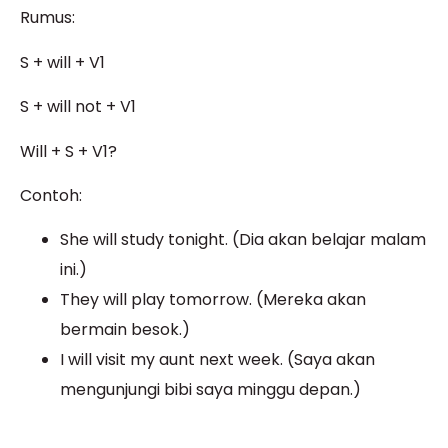
Rumus:
S + will + V1
S + will not + V1
Will + S + V1?
Contoh:
She will study tonight. (Dia akan belajar malam
ini.)
They will play tomorrow. (Mereka akan
bermain besok.)
I will visit my aunt next week. (Saya akan
mengunjungi bibi saya minggu depan.)