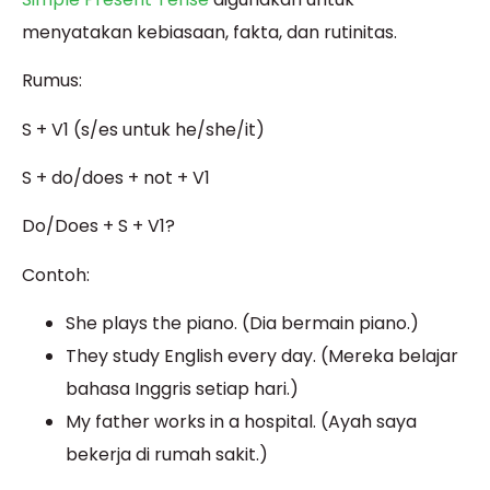
menyatakan kebiasaan, fakta, dan rutinitas.
Rumus:
S + V1 (s/es untuk he/she/it)
S + do/does + not + V1
Do/Does + S + V1?
Contoh:
She plays the piano. (Dia bermain piano.)
They study English every day. (Mereka belajar
bahasa Inggris setiap hari.)
My father works in a hospital. (Ayah saya
bekerja di rumah sakit.)