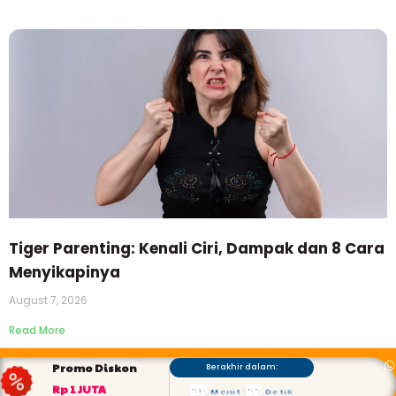
Tiger Parenting: Kenali Ciri, Dampak dan 8 Cara
Menyikapinya
August 7, 2026
Read More
Promo Diskon
Berakhir dalam:
56
53
Rp 1 JUTA
Menit
:
Detik