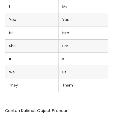
I
Me
You
You
He
Him
She
Her
It
It
We
Us
They
Them
Contoh Kalimat Object Pronoun