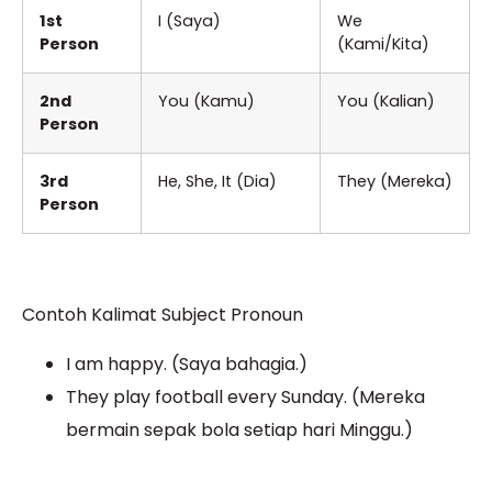
1st
I (Saya)
We
Person
(Kami/Kita)
2nd
You (Kamu)
You (Kalian)
Person
3rd
He, She, It (Dia)
They (Mereka)
Person
Contoh Kalimat Subject Pronoun
I am happy. (Saya bahagia.)
They play football every Sunday. (Mereka
bermain sepak bola setiap hari Minggu.)