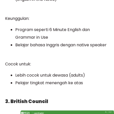
Keunggulan:
Program seperti 6 Minute English dan
Grammar in Use
Belajar bahasa Inggris dengan native speaker
Cocok untuk:
Lebih cocok untuk dewasa (adults)
Pelajar tingkat menengah ke atas
3. British Council