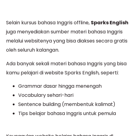
Selain kursus bahasa Inggris offline,
Sparks English
juga menyediakan sumber materi bahasa Inggris
melalui websitenya yang bisa diakses secara gratis
oleh seluruh kalangan.
Ada banyak sekali materi bahasa Inggris yang bisa
kamu pelajari di website Sparks English, seperti:
Grammar dasar hingga menengah
Vocabulary sehari-hari
Sentence building (membentuk kalimat)
Tips belajar bahasa Inggris untuk pemula