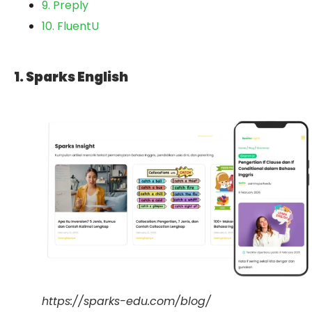
9. Preply
10. FluentU
1. Sparks English
https://sparks-edu.com/blog/