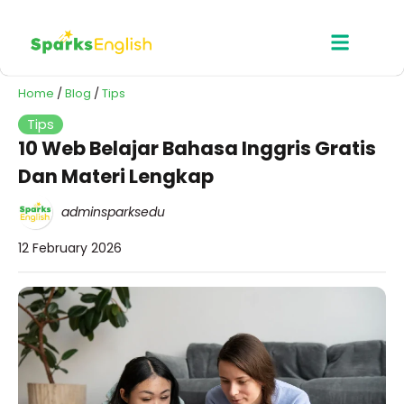
Home
/
Blog
/
Tips
Tips
10 Web Belajar Bahasa Inggris Gratis
Dan Materi Lengkap
adminsparksedu
12 February 2026