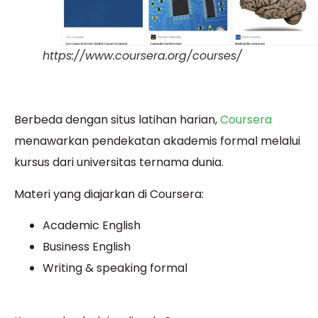
https://www.coursera.org/courses/
Berbeda dengan situs latihan harian,
Coursera
menawarkan pendekatan akademis formal melalui
kursus dari universitas ternama dunia.
Materi yang diajarkan di Coursera:
Academic English
Business English
Writing & speaking formal