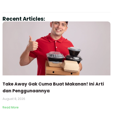
Recent Articles:
Take Away Gak Cuma Buat Makanan! Ini Arti
dan Penggunaannya
August 8, 2026
Read More