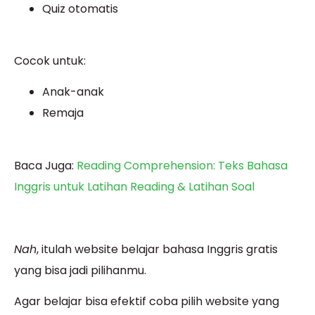
Quiz otomatis
Cocok untuk:
Anak-anak
Remaja
Baca Juga:
Reading Comprehension: Teks Bahasa
Inggris untuk Latihan Reading & Latihan Soal
Nah
, itulah website belajar bahasa Inggris gratis
yang bisa jadi pilihanmu.
Agar belajar bisa efektif coba pilih website yang