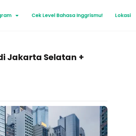
gram
Cek Level Bahasa Inggrismu!
Lokasi
di Jakarta Selatan +