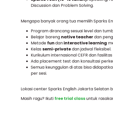
Discussion dan Problem Solving.
Mengapa banyak orang tua memilih Sparks En
Program dirancang sesuai level dan tum
Belajar bareng
native teacher
dan penga
Metode
fun
dan
interactive learning
me
Kelas
semi-private
dan jadwal fleksibel.
Kurikulum internasional CEFR dan fasilita
Ada placement test dan konsultasi perk
Semua keunggulan di atas bisa didapatk
per sesi.
Lokasi center Sparks English Jakarta Selatan 
Masih ragu? Ikuti
free trial class
untuk rasaka