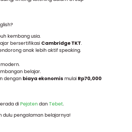
glish?
buh kembang usia.
jar bersertifikasi
Cambridge TKT
.
ndorong anak lebih aktif speaking.
s modern.
embangan belajar.
an dengan
biaya ekonomis
mulai
Rp70,000
berada di
Pejaten
dan
Tebet
.
n dulu pengalaman belajarnya!