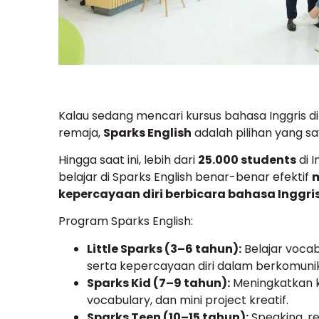
Kalau sedang mencari kursus bahasa Inggris di
remaja,
Sparks English
adalah pilihan yang sa
Hingga saat ini, lebih dari
25.000 students
di 
belajar di Sparks English benar-benar efektif
kepercayaan diri berbicara bahasa Inggri
Program Sparks English:
Little Sparks (3–6 tahun):
Belajar vocabu
serta kepercayaan diri dalam berkomunik
Sparks Kid (7–9 tahun):
Meningkatkan k
vocabulary, dan mini project kreatif.
Sparks Teen (10–15 tahun):
Speaking, re