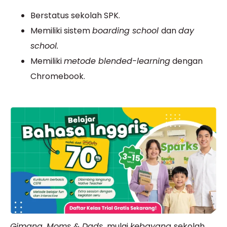
Berstatus sekolah SPK.
Memiliki sistem
boarding school
dan
day
school.
Memiliki
metode blended-learning
dengan
Chromebook.
Gimana, Moms & Dads,
mulai
kebayang
sekolah