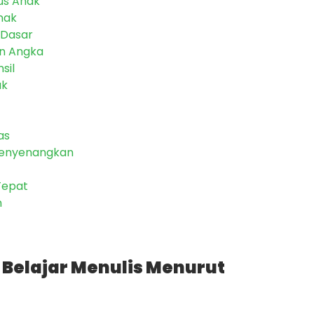
lus Anak
nak
 Dasar
an Angka
sil
ak
as
 Menyenangkan
 Tepat
n
 Belajar Menulis Menurut