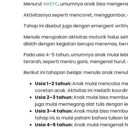
Menurut
NAEYC
, umumnya anak bisa mengenal a
Aktivitasnya seperti mencoret, menggambar
Tahap ini disebut juga dengan
emergent writi
Menulis merupakan aktivitas motorik halus seh
dilatih dengan kegiatan berupa meremas, ber
Pada usia 4–5 tahun, umumnya anak mulai lebih
terarah, seperti meniru garis, mengenal huruf,
Berikut ini tahapan belajar menulis anak menuli
Usia 1–2 tahun:
Anak mulai mencoba men
coretan acak. Aktivitas ini melatih koord
Usia 2–3 tahun:
Anak mulai bisa membuat 
juga mulai memegang alat tulis dengan leb
Usia 3–4 tahun:
Anak mulai bisa membua
tahap ini, ia mulai paham bahwa tulisan
Usia 4–5 tahun:
Anak mulai mengenali h