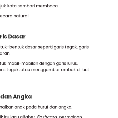
njuk kata sembari membaca.
ecara natural.
ris Dasar
uk-bentuk dasar seperti garis tegak, garis
karan.
tuk mobil-mobilan dengan garis lurus,
aris tegak, atau menggambar ombak di laut
 dan Angka
alkan anak pada huruf dan angka.
k itu lagu alfabet,
flashcard
,
permainan