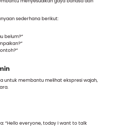
embantu menyesuaikan gaya bahasa dan
anyaan sederhana berikut:
au belum?”
ampaikan?”
contoh?”
rmin
na untuk membantu melihat ekspresi wajah,
ara.
“Hello everyone, today I want to talk