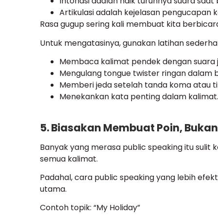
Intonasi adalah naik turunnya suara saat 
Artikulasi adalah kejelasan pengucapan k
Rasa gugup sering kali membuat kita berbicara
Untuk mengatasinya, gunakan latihan sederha
Membaca kalimat pendek dengan suara j
Mengulang tongue twister ringan dalam b
Memberi jeda setelah tanda koma atau tit
Menekankan kata penting dalam kalimat
5. Biasakan Membuat Poin, Buka
Banyak yang merasa public speaking itu sulit
semua kalimat.
Padahal, cara public speaking yang lebih ef
utama.
Contoh topik: “My Holiday”