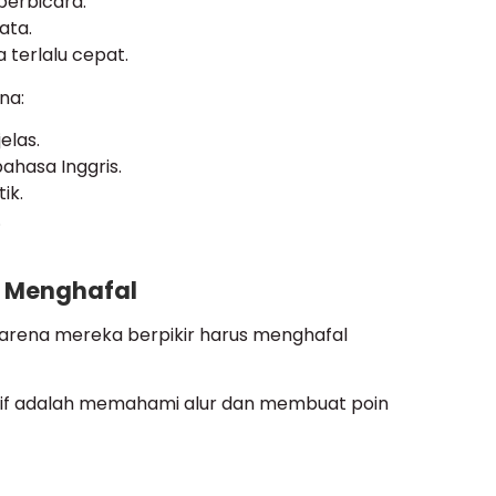
berbicara.
ata.
 terlalu cepat.
na:
elas.
ahasa Inggris.
ik.
.
n Menghafal
 karena mereka berpikir harus menghafal
ektif adalah memahami alur dan membuat poin