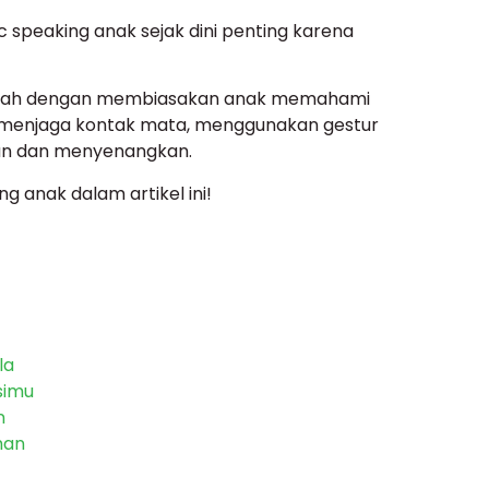
c speaking anak sejak dini penting karena
adalah dengan membiasakan anak memahami
si, menjaga kontak mata, menggunakan gestur
man dan menyenangkan.
g anak dalam artikel ini!
la
simu
n
han