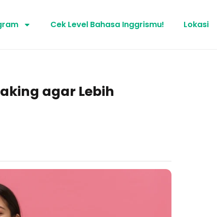
gram
Cek Level Bahasa Inggrismu!
Lokasi
eaking agar Lebih