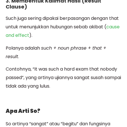
3. Membentuk Kalimat Hasil (Result
Clause)
Such juga sering dipakai berpasangan dengan that
untuk menunjukkan hubungan sebab akibat (
cause
and effect
).
Polanya adalah
such + noun phrase + that +
result
.
Contohnya, “It was such a hard exam that nobody
passed”, yang artinya ujiannya sangat susah sampai
tidak ada yang lulus.
Apa Arti So?
So artinya “sangat” atau “begitu” dan fungsinya