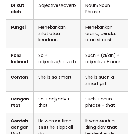
Diikuti
Adjective/Adverb
Noun/Noun
oleh
Phrase
Fungsi
Menekankan
Menekankan
sifat atau
orang, benda,
keadaan
atau situasi
Pola
So +
Such + (a/an) +
kalimat
adjective/adverb
adjective + noun
Contoh
She is
so
smart
She is
such
a
smart girl
Dengan
So + adj/adv +
Such + noun
that
that
phrase + that
Contoh
He was
so
tired
It was
such
a
dengan
that
he slept all
tiring day
that
that
day.
he slept early.