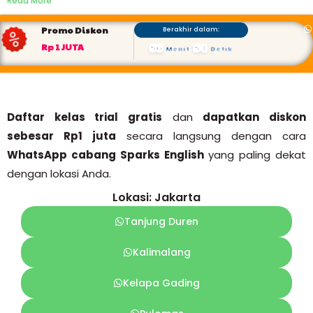
Read More
Promo Diskon
Berakhir dalam:
56
53
Rp 1 JUTA
Menit
:
Detik
Daftar kelas trial gratis
dan
dapatkan diskon
sebesar Rp1 juta
secara langsung dengan cara
WhatsApp cabang Sparks English
yang paling dekat
dengan lokasi Anda.
Lokasi: Jakarta
Tanjung Duren
Kalimalang
Kelapa Gading