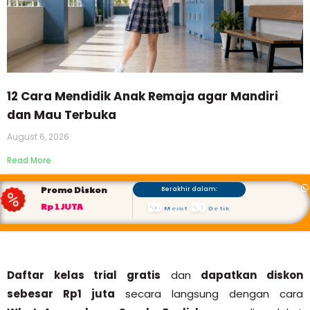
12 Cara Mendidik Anak Remaja agar Mandiri
dan Mau Terbuka
August 6, 2026
Read More
Promo Diskon
Berakhir dalam:
56
52
Rp 1 JUTA
Menit
:
Detik
Daftar kelas trial gratis
dan
dapatkan diskon
sebesar Rp1 juta
secara langsung dengan cara