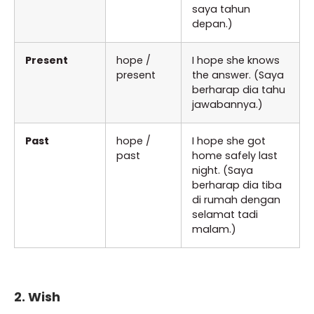
saya tahun
depan.)
Present
hope /
I hope she knows
present
the answer. (Saya
berharap dia tahu
jawabannya.)
Past
hope /
I hope she got
past
home safely last
night. (Saya
berharap dia tiba
di rumah dengan
selamat tadi
malam.)
2. Wish