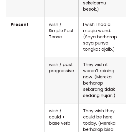
sekelasmu
besok.)
Present
wish /
I wish I had a
Simple Past
magic wand.
Tense
(Saya berharap
saya punya
tongkat ajaib.)
wish / past
They wish it
progressive
weren’t raining
now. (Mereka
berharap
sekarang tidak
sedang hujan.)
wish /
They wish they
could +
could be here
base verb
today. (Mereka
berharap bisa