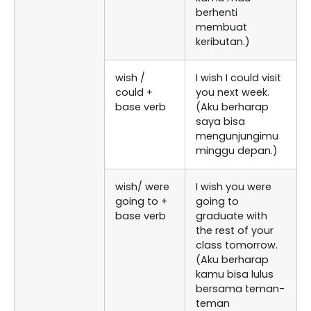
berhenti
membuat
keributan.)
wish /
I wish I could visit
could +
you next week.
base verb
(Aku berharap
saya bisa
mengunjungimu
minggu depan.)
wish/ were
I wish you were
going to +
going to
base verb
graduate with
the rest of your
class tomorrow.
(Aku berharap
kamu bisa lulus
bersama teman-
teman