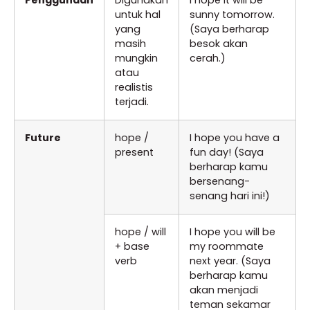
untuk hal
sunny tomorrow.
yang
(Saya berharap
masih
besok akan
mungkin
cerah.)
atau
realistis
terjadi.
Future
hope /
I hope you have a
present
fun day! (Saya
berharap kamu
bersenang-
senang hari ini!)
hope / will
I hope you will be
+ base
my roommate
verb
next year. (Saya
berharap kamu
akan menjadi
teman sekamar