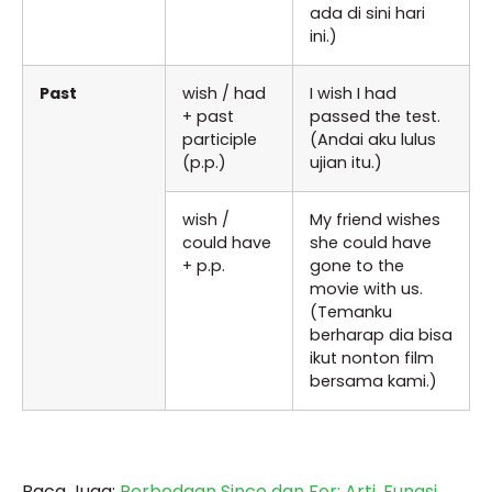
ada di sini hari
ini.)
Past
wish / had
I wish I had
+ past
passed the test.
participle
(Andai aku lulus
(p.p.)
ujian itu.)
wish /
My friend wishes
could have
she could have
+ p.p.
gone to the
movie with us.
(Temanku
berharap dia bisa
ikut nonton film
bersama kami.)
Baca Juga:
Perbedaan Since dan For: Arti, Fungsi,