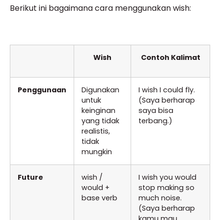
Berikut ini bagaimana cara menggunakan wish:
Wish
Contoh Kalimat
Penggunaan
Digunakan
I wish I could fly.
untuk
(Saya berharap
keinginan
saya bisa
yang tidak
terbang.)
realistis,
tidak
mungkin
Future
wish /
I wish you would
would +
stop making so
base verb
much noise.
(Saya berharap
kamu mau