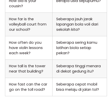
How old is your
Berapa usia sepupumu?
cousin?
How far is the
Seberapa jauh jarak
volleyball court from
lapangan bola voli dari
our school?
sekolah kita?
How often do you
Seberapa sering kamu
have violin lessons
latihan biola setiap
each week?
pekan?
How tall is the tower
Seberapa tinggi menara
near that building?
di dekat gedung itu?
How fast can the car
Seberapa cepat mobil
go on the toll road?
bisa melaju di jalan tol?