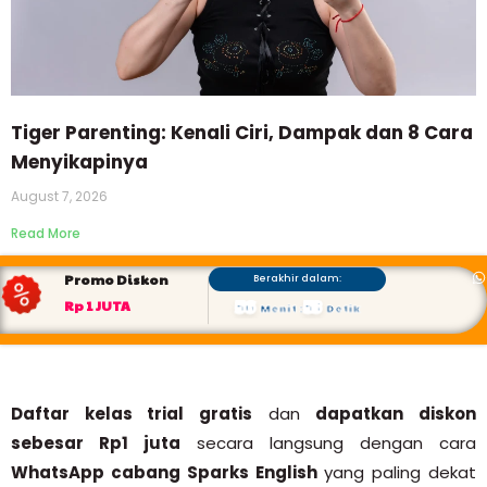
Tiger Parenting: Kenali Ciri, Dampak dan 8 Cara
Menyikapinya
August 7, 2026
Read More
Promo Diskon
Berakhir dalam:
56
52
Rp 1 JUTA
Menit
:
Detik
Daftar kelas trial gratis
dan
dapatkan diskon
sebesar Rp1 juta
secara langsung dengan cara
WhatsApp cabang Sparks English
yang paling dekat