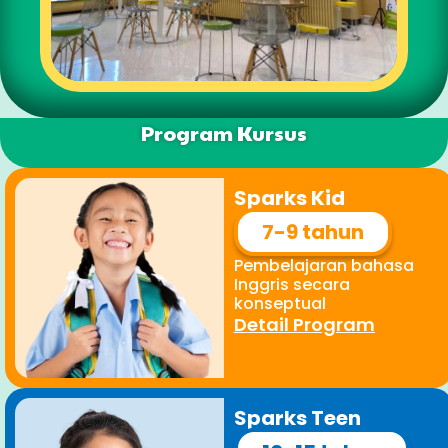
Program Kursus
Sparks Kid
7-9 tahun
Pembelajaran bahasa
Inggris secara
konseptual
Detail Program
Sparks Teen