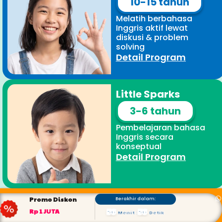
10-15 tahun
Melatih berbahasa
Inggris aktif lewat
diskusi & problem
solving
Detail Program
Little Sparks
3-6 tahun
Pembelajaran bahasa
Inggris secara
konseptual
Detail Program
Promo Diskon
Berakhir dalam:
56
56
Rp 1 JUTA
Menit
:
Detik