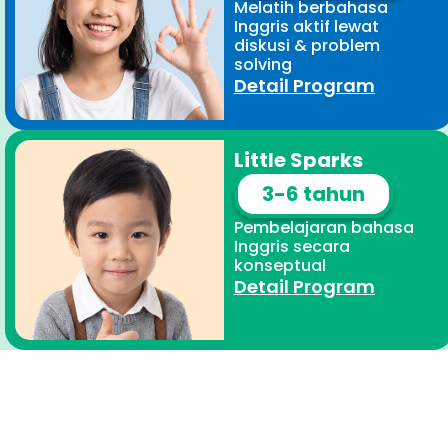
Melatih berbahasa
Inggris aktif lewat
diskusi & problem
solving
Detail Program
Little Sparks
3-6 tahun
Pembelajaran bahasa
Inggris secara
konseptual
Detail Program