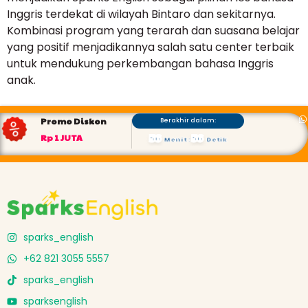
Inggris terdekat di wilayah Bintaro dan sekitarnya.
Kombinasi program yang terarah dan suasana belajar
yang positif menjadikannya salah satu center terbaik
untuk mendukung perkembangan bahasa Inggris
anak.
Promo Diskon
Berakhir dalam:
56
56
Rp 1 JUTA
Menit
:
Detik
sparks_english
+62 821 3055 5557
sparks_english
sparksenglish