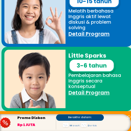
10-15 tahun
Melatih berbahasa
Inggris aktif lewat
diskusi & problem
solving
Detail Program
Little Sparks
3-6 tahun
Pembelajaran bahasa
Inggris secara
konseptual
Detail Program
Promo Diskon
Berakhir dalam:
56
55
Rp 1 JUTA
Menit
:
Detik