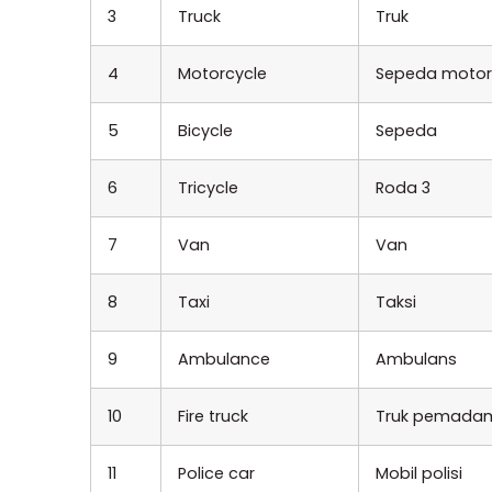
3
Truck
Truk
4
Motorcycle
Sepeda motor
5
Bicycle
Sepeda
6
Tricycle
Roda 3
7
Van
Van
8
Taxi
Taksi
9
Ambulance
Ambulans
10
Fire truck
Truk pemada
11
Police car
Mobil polisi