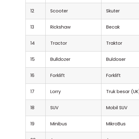
12
Scooter
Skuter
13
Rickshaw
Becak
14
Tractor
Traktor
15
Bulldozer
Buldoser
16
Forklift
Forklift
17
Lorry
Truk besar (UK
18
SUV
Mobil SUV
19
Minibus
MikroBus