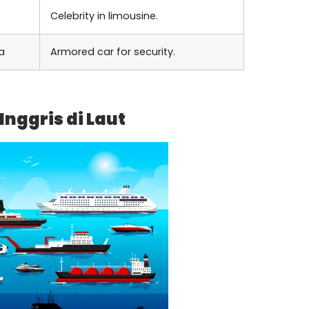
Celebrity in limousine.
a
Armored car for security.
nggris di Laut