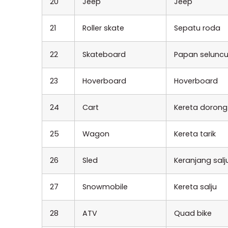
20
Jeep
Jeep
21
Roller skate
Sepatu roda
22
Skateboard
Papan seluncu
23
Hoverboard
Hoverboard
24
Cart
Kereta dorong
25
Wagon
Kereta tarik
26
Sled
Keranjang salj
27
Snowmobile
Kereta salju
28
ATV
Quad bike