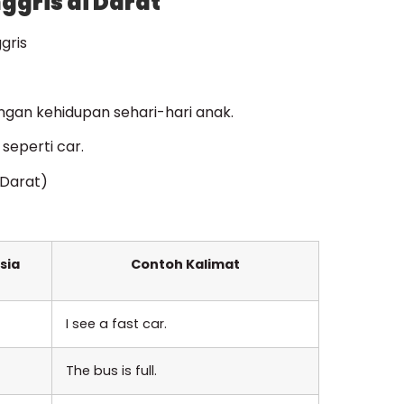
gris di Darat
ngan kehidupan sehari-hari anak.
 seperti car.
(Darat)
sia
Contoh Kalimat
I see a fast car.
The bus is full.