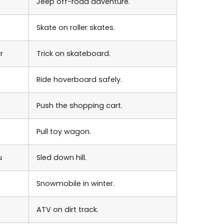
Jeep off-road adventure.
Skate on roller skates.
r
Trick on skateboard.
Ride hoverboard safely.
Push the shopping cart.
Pull toy wagon.
u
Sled down hill.
Snowmobile in winter.
ATV on dirt track.