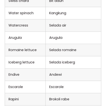
Swiss chard
Bit daun
Water spinach
Kangkung
Watercress
Selada air
Arugula
Arugula
Romaine lettuce
Selada romaine
Iceberg lettuce
Selada iceberg
Endive
Andewi
Escarole
Escarole
Rapini
Brokoli rabe