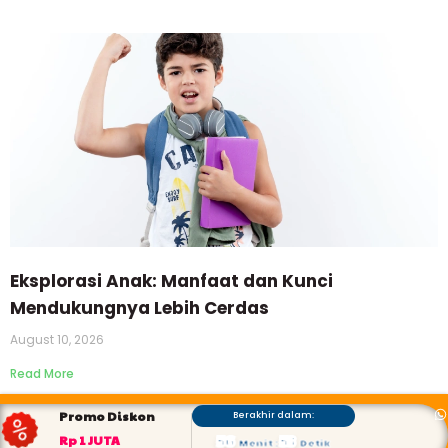
Eksplorasi Anak: Manfaat dan Kunci
Mendukungnya Lebih Cerdas
August 10, 2026
Read More
Promo Diskon
Berakhir dalam:
56
52
Rp 1 JUTA
Menit
:
Detik