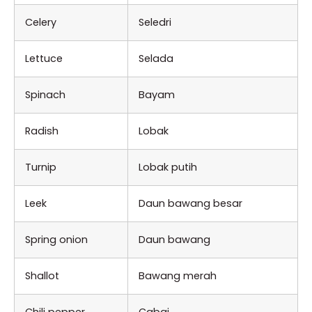
Celery
Seledri
Lettuce
Selada
Spinach
Bayam
Radish
Lobak
Turnip
Lobak putih
Leek
Daun bawang besar
Spring onion
Daun bawang
Shallot
Bawang merah
Chili pepper
Cabai