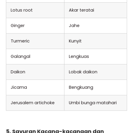
Lotus root
Akar teratai
Ginger
Jahe
Turmeric
Kunyit
Galangal
Lengkuas
Daikon
Lobak daikon
Jicama
Bengkuang
Jerusalem artichoke
Umbi bunga matahari
5. Sayuran Kacang-kacangan dan