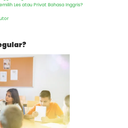
milih Les atau Privat Bahasa Inggris?
Tutor
Regular?