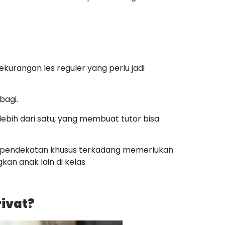
kurangan les reguler yang perlu jadi
bagi.
lebih dari satu, yang membuat tutor bisa
uh pendekatan khusus terkadang memerlukan
an anak lain di kelas.
rivat?