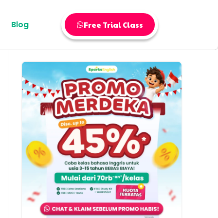
Blog
Free Trial Class