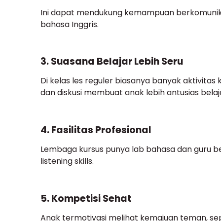
Ini dapat mendukung kemampuan berkomunikas
bahasa Inggris.
3. Suasana Belajar Lebih Seru
Di kelas les reguler biasanya banyak aktivitas
dan diskusi membuat anak lebih antusias belaj
4. Fasilitas Profesional
Lembaga kursus punya lab bahasa dan guru 
listening skills.
5. Kompetisi Sehat
Anak termotivasi melihat kemajuan teman, se