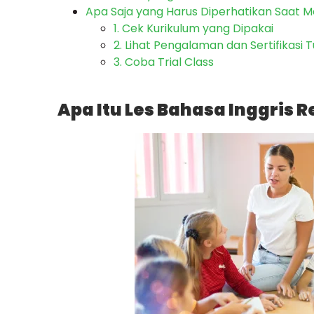
Apa Saja yang Harus Diperhatikan Saat Me
1. Cek Kurikulum yang Dipakai
2. Lihat Pengalaman dan Sertifikasi 
3. Coba Trial Class
Apa Itu Les Bahasa Inggris 