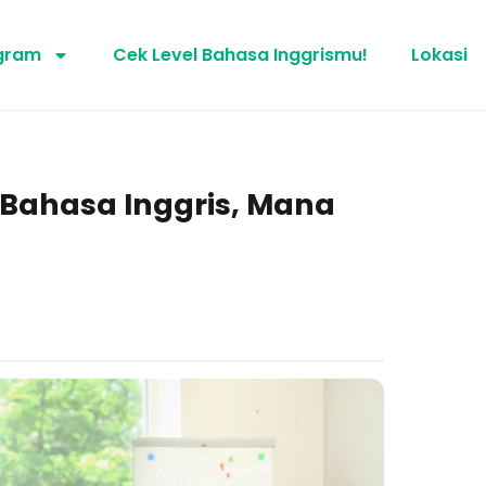
gram
Cek Level Bahasa Inggrismu!
Lokasi
 Bahasa Inggris, Mana