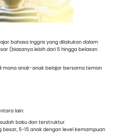
ajar bahasa Inggris yang dilakukan dalam
sar (biasanya lebih dari 5 hingga belasan
, di mana anak-anak belajar bersama teman
ntara lain:
sudah baku dan terstruktur.
g besar, 5-15 anak dengan level kemampuan