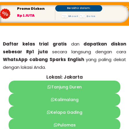
Promo Diskon
Berakhir dalam:
56
53
Rp 1 JUTA
Menit
:
Detik
Daftar kelas trial gratis
dan
dapatkan diskon
sebesar Rp1 juta
secara langsung dengan cara
WhatsApp cabang Sparks English
yang paling dekat
dengan lokasi Anda.
Lokasi: Jakarta
Tanjung Duren
Kalimalang
Kelapa Gading
Pulomas