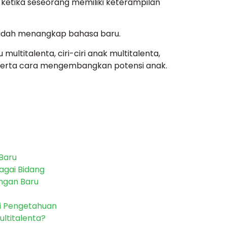
 ketika seseorang memiliki keterampilan
udah menangkap bahasa baru.
u multitalenta, ciri-ciri anak multitalenta,
 serta cara mengembangkan potensi anak.
Baru
agai Bidang
ungan Baru
i Pengetahuan
ltitalenta?