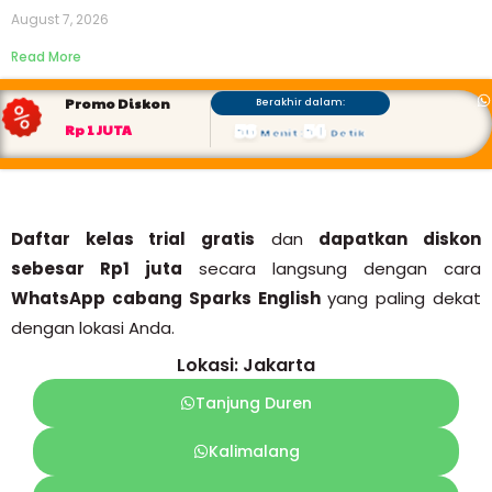
August 7, 2026
Read More
Promo Diskon
Berakhir dalam:
56
53
Rp 1 JUTA
Menit
:
Detik
Daftar kelas trial gratis
dan
dapatkan diskon
sebesar Rp1 juta
secara langsung dengan cara
WhatsApp cabang Sparks English
yang paling dekat
dengan lokasi Anda.
Lokasi: Jakarta
Tanjung Duren
Kalimalang