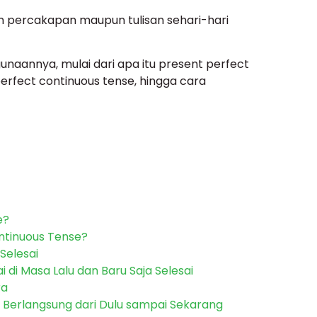
m percakapan maupun tulisan sehari-hari
naannya, mulai dari apa itu present perfect
rfect continuous tense, hingga cara
e?
ntinuous Tense?
Selesai
 di Masa Lalu dan Baru Saja Selesai
ra
 Berlangsung dari Dulu sampai Sekarang