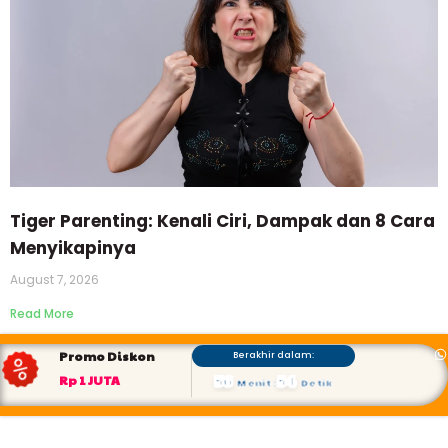
Tiger Parenting: Kenali Ciri, Dampak dan 8 Cara
Menyikapinya
August 7, 2026
Read More
Promo Diskon
Berakhir dalam:
56
53
Rp 1 JUTA
Menit
:
Detik