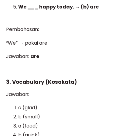
We ___ happy today. → (b) are
Pembahasan:
“We” → pakai are
Jawaban:
are
3. Vocabulary (Kosakata)
Jawaban:
c (glad)
b (small)
a (food)
b (quick)