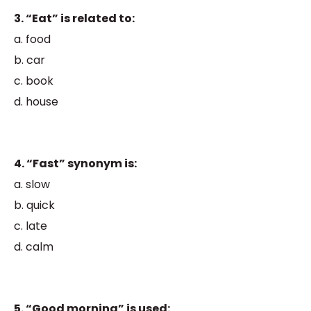
3. “Eat” is related to:
a. food
b. car
c. book
d. house
4. “Fast” synonym is:
a. slow
b. quick
c. late
d. calm
5. “Good morning” is used: