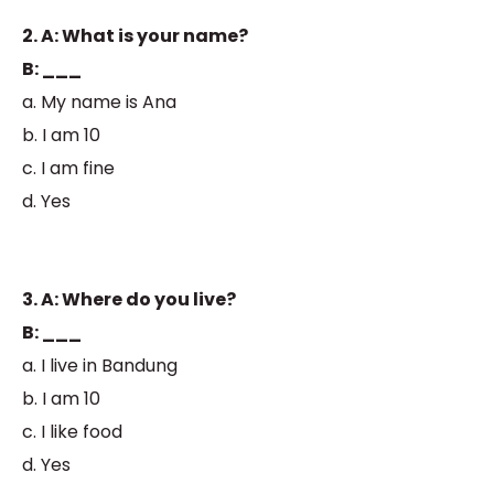
2. A: What is your name?
B: ___
a. My name is Ana
b. I am 10
c. I am fine
d. Yes
3. A: Where do you live?
B: ___
a. I live in Bandung
b. I am 10
c. I like food
d. Yes