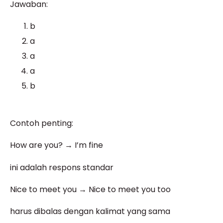
Jawaban:
b
a
a
a
b
Contoh penting:
How are you? → I’m fine
ini adalah respons standar
Nice to meet you → Nice to meet you too
harus dibalas dengan kalimat yang sama