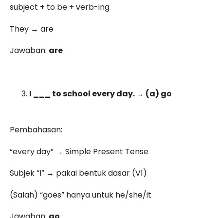
subject + to be + verb-ing
They → are
Jawaban:
are
I ___ to school every day. → (a) go
Pembahasan:
“every day” → Simple Present Tense
Subjek “I” → pakai bentuk dasar (V1)
(Salah) “goes” hanya untuk he/she/it
Jawaban:
go