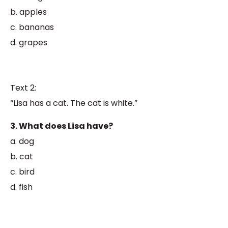
b. apples
c. bananas
d. grapes
Text 2:
“Lisa has a cat. The cat is white.”
3. What does Lisa have?
a. dog
b. cat
c. bird
d. fish