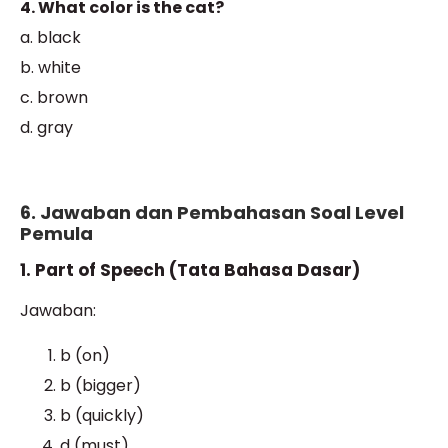
4. What color is the cat?
a. black
b. white
c. brown
d. gray
6. Jawaban dan Pembahasan Soal Level
Pemula
1. Part of Speech (Tata Bahasa Dasar)
Jawaban:
b (on)
b (bigger)
b (quickly)
d (must)