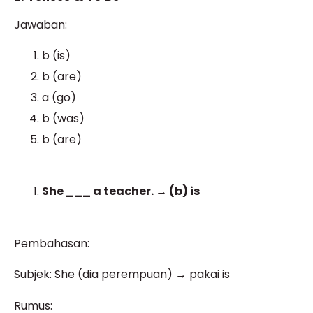
Jawaban:
b (is)
b (are)
a (go)
b (was)
b (are)
She ___ a teacher. → (b) is
Pembahasan:
Subjek: She (dia perempuan) → pakai is
Rumus: