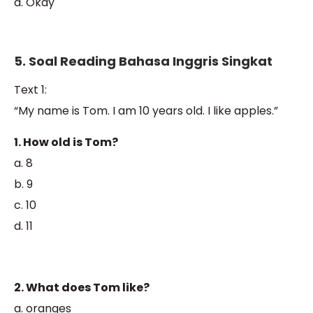
d. Okay
5. Soal Reading Bahasa Inggris Singkat
Text 1:
“My name is Tom. I am 10 years old. I like apples.”
1. How old is Tom?
a. 8
b. 9
c. 10
d. 11
2. What does Tom like?
a. oranges