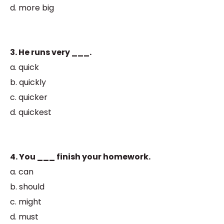
d. more big
3. He runs very ___.
a. quick
b. quickly
c. quicker
d. quickest
4. You ___ finish your homework.
a. can
b. should
c. might
d. must