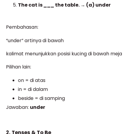
The cat is ___ the table. → (a) under
Pembahasan:
“under” artinya di bawah
kalimat menunjukkan posisi kucing di bawah meja
Pilihan lain:
on = di atas
in = di dalam
beside = di samping
Jawaban:
under
2. Tenses & To Be