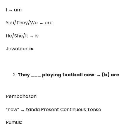
I → am
You/They/We → are
He/She/It → is
Jawaban:
is
They ___ playing football now. → (b) are
Pembahasan:
“now” → tanda Present Continuous Tense
Rumus: