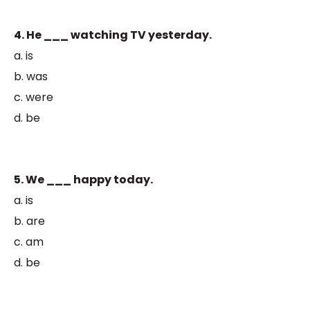
4. He ___ watching TV yesterday.
a. is
b. was
c. were
d. be
5. We ___ happy today.
a. is
b. are
c. am
d. be