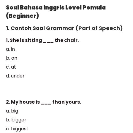
Soal Bahasa Inggris Level Pemula
(Beginner)
1. Contoh Soal Grammar (Part of Speech)
1. She is sitting ___ the chair.
a. in
b. on
c. at
d. under
2. My house is ___ than yours.
a. big
b. bigger
c. biggest