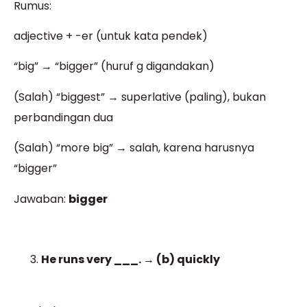
Rumus:
adjective + -er (untuk kata pendek)
“big” → “bigger” (huruf g digandakan)
(Salah) “biggest” → superlative (paling), bukan
perbandingan dua
(Salah) “more big” → salah, karena harusnya
“bigger”
Jawaban:
bigger
He runs very ___. → (b) quickly