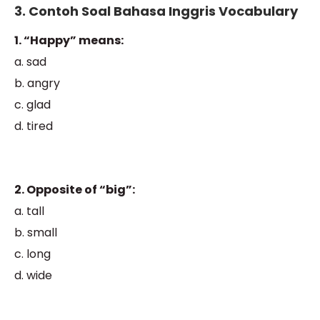
3. Contoh Soal Bahasa Inggris Vocabulary
1. “Happy” means:
a. sad
b. angry
c. glad
d. tired
2. Opposite of “big”:
a. tall
b. small
c. long
d. wide