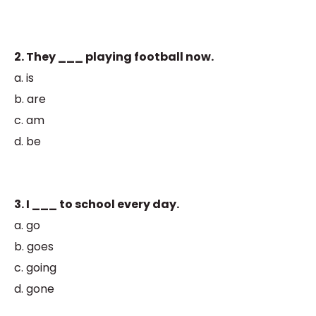
2. They ___ playing football now.
a. is
b. are
c. am
d. be
3. I ___ to school every day.
a. go
b. goes
c. going
d. gone