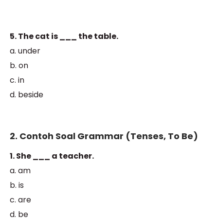
5. The cat is ___ the table.
a. under
b. on
c. in
d. beside
2. Contoh Soal Grammar (Tenses, To Be)
1. She ___ a teacher.
a. am
b. is
c. are
d. be