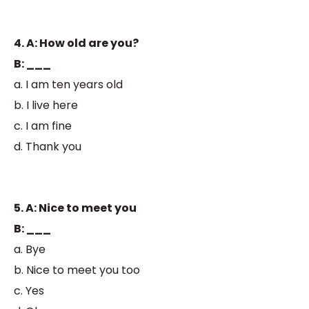
4. A: How old are you?
B: ___
a. I am ten years old
b. I live here
c. I am fine
d. Thank you
5. A: Nice to meet you
B: ___
a. Bye
b. Nice to meet you too
c. Yes