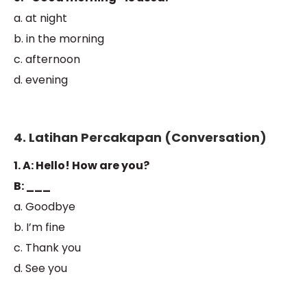
a. at night
b. in the morning
c. afternoon
d. evening
4. Latihan Percakapan (Conversation)
1. A: Hello! How are you?
B: ___
a. Goodbye
b. I’m fine
c. Thank you
d. See you