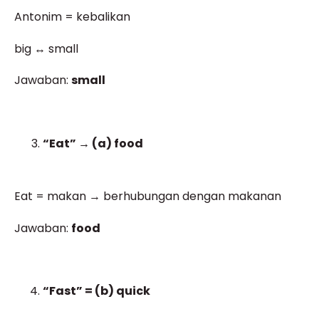
Antonim = kebalikan
big ↔ small
Jawaban:
small
“Eat” → (a) food
Eat = makan → berhubungan dengan makanan
Jawaban:
food
“Fast” = (b) quick