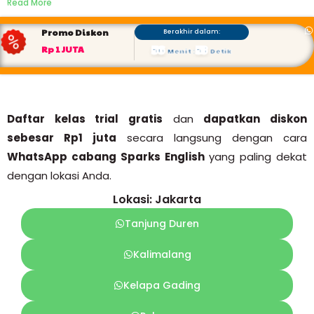
Read More
Promo Diskon
Berakhir dalam:
56
52
Rp 1 JUTA
Menit
:
Detik
Daftar kelas trial gratis
dan
dapatkan diskon
sebesar Rp1 juta
secara langsung dengan cara
WhatsApp cabang Sparks English
yang paling dekat
dengan lokasi Anda.
Lokasi: Jakarta
Tanjung Duren
Kalimalang
Kelapa Gading