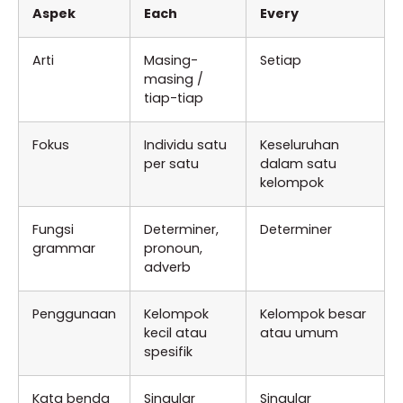
Aspek
Each
Every
Arti
Masing-
Setiap
masing /
tiap-tiap
Fokus
Individu satu
Keseluruhan
per satu
dalam satu
kelompok
Fungsi
Determiner,
Determiner
grammar
pronoun,
adverb
Penggunaan
Kelompok
Kelompok besar
kecil atau
atau umum
spesifik
Kata benda
Singular
Singular