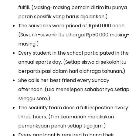
fulfill. (Masing-masing pemain di tim itu punya
peran spesifik yang harus dijalankan.)
The souvenirs were priced at Rp50.000 each.
(Suvenir-suvenir itu dihargai Rp50.000 masing-
masing.)
Every student in the school participated in the
annual sports day. (Setiap siswa di sekolah itu
berpartisipasi dalam hari olahraga tahunan.)
She calls her best friend every Sunday
afternoon. (Dia menelepon sahabatnya setiap
Minggu sore.)
The security team does a full inspection every
three hours. (Tim keamanan melakukan
pemeriksaan penuh setiap tiga jam.)
Every applicant is required to bring their